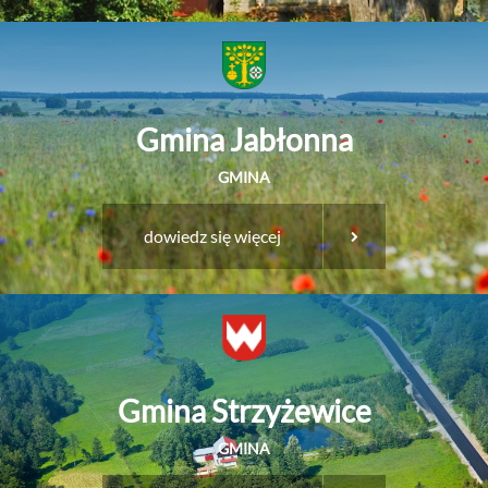
Gmina Jabłonna
GMINA
dowiedz się więcej
Gmina Strzyżewice
GMINA